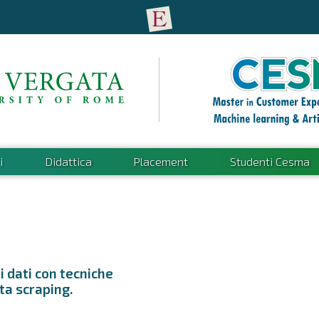
i
Didattica
Placement
Studenti Cesma
ei dati con tecniche
ata scraping.