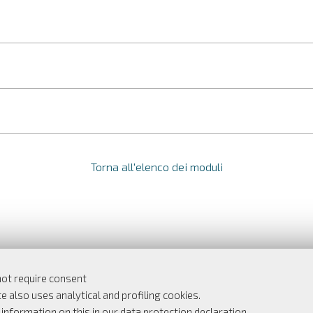
Torna all'elenco dei moduli
not require consent
e also uses analytical and profiling cookies.
r information on this in our
data protection declaration
.