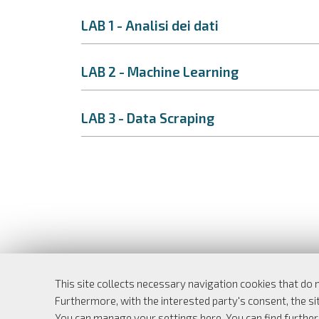
LAB 1 - Analisi dei dati
LAB 2 - Machine Learning
LAB 3 - Data Scraping
This site collects necessary navigation cookies that do 
Furthermore, with the interested party's consent, the sit
Dipartimento di Economia e Finanza
You can manage your settings here
. You can find furthe