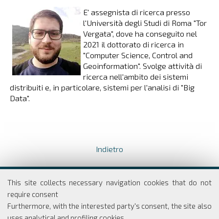
E' assegnista di ricerca presso
l'Università degli Studi di Roma "Tor
Vergata", dove ha conseguito nel
2021 il dottorato di ricerca in
"Computer Science, Control and
Geoinformation". Svolge attività di
ricerca nell'ambito dei sistemi
distribuiti e, in particolare, sistemi per l'analisi di "Big
Data".
Indietro
Dipartimento di Economia e Finanza
This site collects necessary navigation cookies that do not
Università degli studi di Roma
require consent
Tor Vergata
Furthermore, with the interested party's consent, the site also
Via Columbia, 2
uses analytical and profiling cookies.