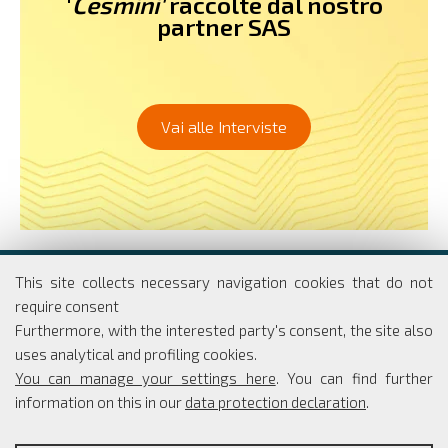
'
Cesmini'
raccolte dal nostro
partner SAS
Vai alle Interviste
Dipartimento di Economia e Finanza
This site collects necessary navigation cookies that do not
Università degli studi di Roma
require consent
Tor Vergata
Furthermore, with the interested party's consent, the site also
Via Columbia, 2
uses analytical and profiling cookies.
00133 Roma
You can manage your settings here
. You can find further
information on this in our
data protection declaration
.