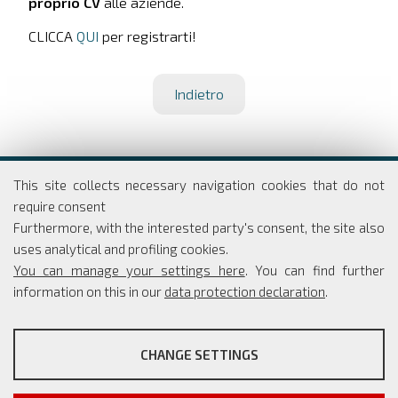
proprio CV
alle aziende.
CLICCA
QUI
per registrarti!
Indietro
Dipartimento di Economia e Finanza
This site collects necessary navigation cookies that do not
Università degli studi di Roma
require consent
Tor Vergata
Furthermore, with the interested party's consent, the site also
Via Columbia, 2
uses analytical and profiling cookies.
00133 Roma
You can manage your settings here
. You can find further
information on this in our
data protection declaration
.
PROFILING COOKIES
Coordinatore Scientifico: Simone Borra
CHANGE SETTINGS
Segreteria: Simona Rippo
These cookies are used to enable third-party services that
Phone: +39 06 7259 5765/66
involve profiling. They are indispensable in order to be able to
info@master-cesma.uniroma2.it