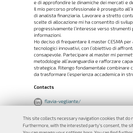
e di approfondire le dinamiche dei mercati e dei
Il mio percorso professionale è proseguito all’
di analista finanziaria. Lavorare a stretto cont
scelte di allocazione mi ha consentito di svil
progressivamente l’interesse verso strumenti p
informazioni.
Ho deciso di frequentare il master CESMA per 
tecnologici innovativi, con l’obiettivo di affro
consapevole. Partecipare al master mi permett
metodologie all’avanguardia e rafforzare capac
strategica. Ritengo fondamentale combinare con
da trasformare l’esperienza accademica in stru
Contacts
flavia-vegliante/
This site collects necessary navigation cookies that do 
Furthermore, with the interested party's consent, the sit
Dipartimento di Economia e Finanza
You can manage your settings here
. You can find furthe