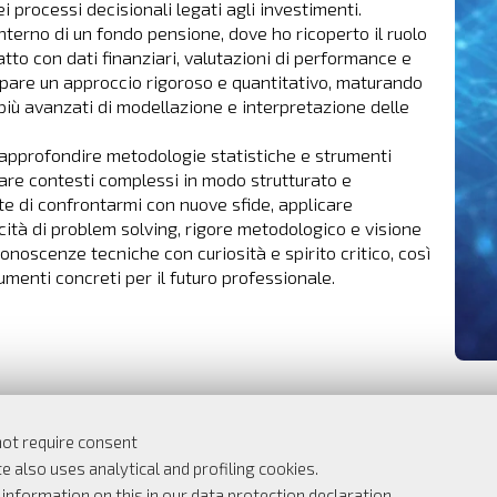
 processi decisionali legati agli investimenti.
interno di un fondo pensione, dove ho ricoperto il ruolo
atto con dati finanziari, valutazioni di performance e
uppare un approccio rigoroso e quantitativo, maturando
iù avanzati di modellazione e interpretazione delle
approfondire metodologie statistiche e strumenti
ntare contesti complessi in modo strutturato e
e di confrontarmi con nuove sfide, applicare
ità di problem solving, rigore metodologico e visione
oscenze tecniche con curiosità e spirito critico, così
menti concreti per il futuro professionale.
Indietro
not require consent
e also uses analytical and profiling cookies.
r information on this in our
data protection declaration
.