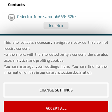
Contacts
federico-formisano-ab663432b/
Indietro
Dipartimento di Economia e Finanza
This site collects necessary navigation cookies that do not
Università degli studi di Roma
require consent
Tor Vergata
Furthermore, with the interested party's consent, the site also
Via Columbia, 2
uses analytical and profiling cookies.
00133 Roma
You can manage your settings here
. You can find further
information on this in our
data protection declaration
.
PROFILING COOKIES
Coordinatore Scientifico: Simone Borra
CHANGE SETTINGS
Segreteria: Simona Rippo
These cookies are used to enable third-party services that
Phone: +39 06 7259 5765/66
involve profiling. They are indispensable in order to be able to
info@master-cesma.uniroma2.it
take advantage of the contents present on external platforms.
segreteria@master-cesma.uniroma2.it
ACCEPT ALL
Show more information