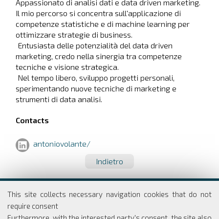
Appassionato di analisi dati e data driven marketing.
Il mio percorso si concentra sull'applicazione di
competenze statistiche e di machine learning per
ottimizzare strategie di business.
Entusiasta delle potenzialità del data driven
marketing, credo nella sinergia tra competenze
tecniche e visione strategica.
Nel tempo libero, sviluppo progetti personali,
sperimentando nuove tecniche di marketing e
strumenti di data analisi.
Contacts
antoniovolante/
Indietro
Dipartimento di Economia e Finanza
This site collects necessary navigation cookies that do not
Università degli studi di Roma
require consent
Tor Vergata
Furthermore, with the interested party's consent, the site also