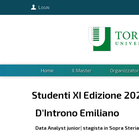
Login
Home
Il Master
Organizzator
Studenti XI Edizione 20
D'Introno
Emiliano
Data Analyst junior| stagista in Sopra Steria