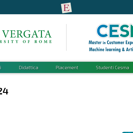
i
Didattica
Placement
Studenti Cesma
24