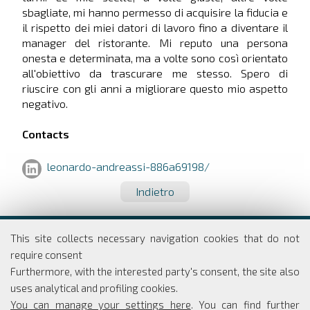
sbagliate, mi hanno permesso di acquisire la fiducia e
il rispetto dei miei datori di lavoro fino a diventare il
manager del ristorante. Mi reputo una persona
onesta e determinata, ma a volte sono così orientato
all'obiettivo da trascurare me stesso. Spero di
riuscire con gli anni a migliorare questo mio aspetto
negativo.
Contacts
leonardo-andreassi-886a69198/
Indietro
Dipartimento di Economia e Finanza
This site collects necessary navigation cookies that do not
Università degli studi di Roma
require consent
Tor Vergata
Furthermore, with the interested party's consent, the site also
Via Columbia, 2
uses analytical and profiling cookies.
00133 Roma
You can manage your settings here
. You can find further