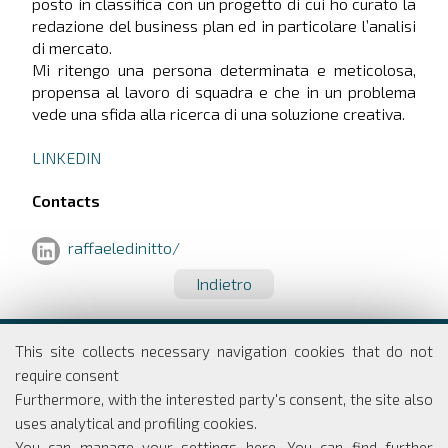
posto in classifica con un progetto di cui ho curato la
redazione del business plan ed in particolare l’analisi
di mercato.
Mi ritengo una persona determinata e meticolosa,
propensa al lavoro di squadra e che in un problema
vede una sfida alla ricerca di una soluzione creativa.
LINKEDIN
Contacts
raffaeledinitto/
Indietro
Dipartimento di Economia e Finanza
This site collects necessary navigation cookies that do not
Università degli studi di Roma
require consent
Tor Vergata
Furthermore, with the interested party's consent, the site also
Via Columbia, 2
uses analytical and profiling cookies.
00133 Roma
You can manage your settings here
. You can find further