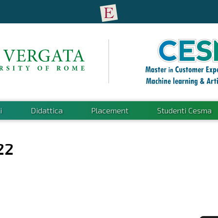
i
Didattica
Placement
Studenti Cesma
22