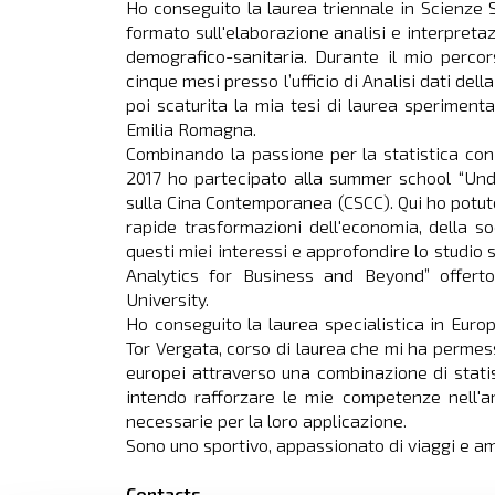
Ho conseguito la laurea triennale in Scienze 
formato sull'elaborazione analisi e interpreta
demografico-sanitaria. Durante il mio perco
cinque mesi presso l’ufficio di Analisi dati de
poi scaturita la mia tesi di laurea speriment
Emilia Romagna.
Combinando la passione per la statistica con q
2017 ho partecipato alla summer school “Unde
sulla Cina Contemporanea (CSCC). Qui ho potu
rapide trasformazioni dell'economia, della so
questi miei interessi e approfondire lo studio 
Analytics for Business and Beyond” offert
University.
Ho conseguito la laurea specialistica in Eur
Tor Vergata, corso di laurea che mi ha permess
europei attraverso una combinazione di statis
intendo rafforzare le mie competenze nell'
necessarie per la loro applicazione.
Sono uno sportivo, appassionato di viaggi e am
Contacts