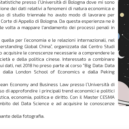
Statistiche presso l’Università di Bologna dove mi sono
zione dei dati relativi a fenomeni di natura economica e
rso di studio triennale ho avuto modo di lavorare per
lla Corte di Appello di Bologna. Da questa esperienza ne è
ale volta a mappare l'andamento dei processi penali in
uella per l’economia e le relazioni internazionali, nel
rstanding Global China”, organizzata dal Centro Studi
to acquisire le conoscenze necessarie a comprendere le
cietà e della politica cinese. Interessato a combinare
sui dati, nel 2018 ho preso parte al corso “Big Data: Data
o dalla London School of Economics e dalla Peking
opean Economy and Business Law presso l’Università di
o di approfondire i principali trend economici e politici
tica, economia, politica e diritto. Con il Master CESMA
ambito del Data Science e ad acquisire le conoscenze
ante della fotografia.