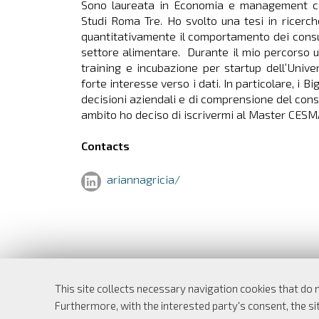
Sono laureata in Economia e management con
Studi Roma Tre. Ho svolto una tesi in ricerc
quantitativamente il comportamento dei consuma
settore alimentare. Durante il mio percorso u
training e incubazione per startup dell’Unive
forte interesse verso i dati. In particolare, i B
decisioni aziendali e di comprensione del con
ambito ho deciso di iscrivermi al Master CESM
Contacts
ariannagricia/
This site collects necessary navigation cookies that do 
Furthermore, with the interested party's consent, the sit
Dipartimento di Economia e Finanza