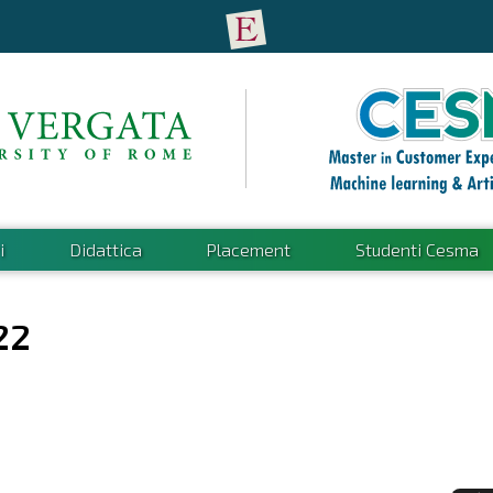
i
Didattica
Placement
Studenti Cesma
22