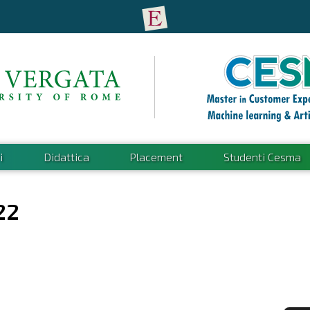
i
Didattica
Placement
Studenti Cesma
22