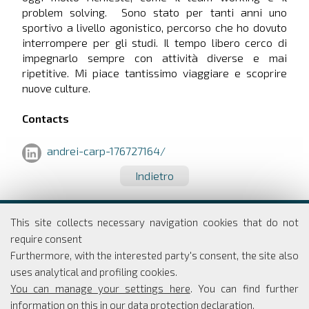
problem solving. Sono stato per tanti anni uno
sportivo a livello agonistico, percorso che ho dovuto
interrompere per gli studi. Il tempo libero cerco di
impegnarlo sempre con attività diverse e mai
ripetitive. Mi piace tantissimo viaggiare e scoprire
nuove culture.
Contacts
andrei-carp-176727164/
Indietro
Dipartimento di Economia e Finanza
This site collects necessary navigation cookies that do not
Università degli studi di Roma
require consent
Tor Vergata
Furthermore, with the interested party's consent, the site also
Via Columbia, 2
uses analytical and profiling cookies.
00133 Roma
You can manage your settings here
. You can find further
information on this in our
data protection declaration
.