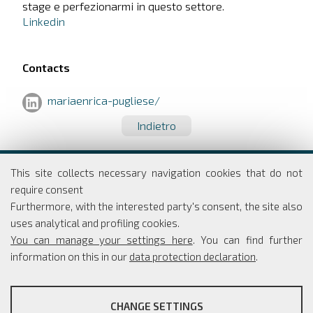
stage e perfezionarmi in questo settore.
Linkedin
Contacts
mariaenrica-pugliese/
Indietro
Dipartimento di Economia e Finanza
This site collects necessary navigation cookies that do not
Università degli studi di Roma
require consent
Tor Vergata
Furthermore, with the interested party's consent, the site also
Via Columbia, 2
uses analytical and profiling cookies.
00133 Roma
You can manage your settings here
. You can find further
information on this in our
data protection declaration
.
PROFILING COOKIES
Coordinatore Scientifico: Simone Borra
CHANGE SETTINGS
Segreteria: Simona Rippo