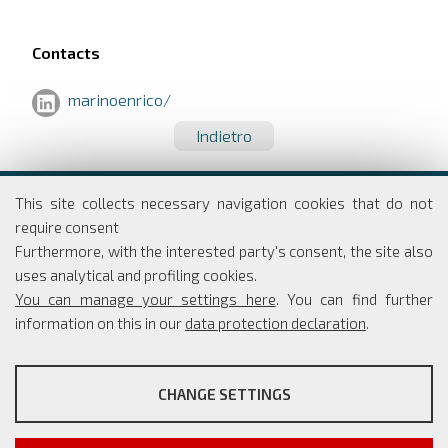
Contacts
marinoenrico/
Indietro
Dipartimento di Economia e Finanza
This site collects necessary navigation cookies that do not
Università degli studi di Roma
require consent
Tor Vergata
Furthermore, with the interested party's consent, the site also
Via Columbia, 2
uses analytical and profiling cookies.
00133 Roma
You can manage your settings here
. You can find further
information on this in our
data protection declaration
.
PROFILING COOKIES
Coordinatore Scientifico: Simone Borra
CHANGE SETTINGS
Segreteria: Simona Rippo
These cookies are used to enable third-party services that
Phone: +39 06 7259 5765/66
involve profiling. They are indispensable in order to be able to
info@master-cesma.uniroma2.it