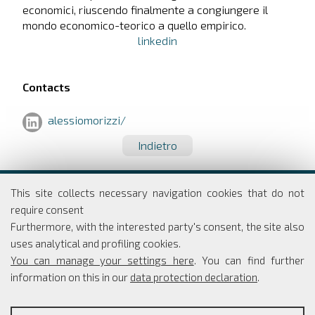
economici, riuscendo finalmente a congiungere il
mondo economico-teorico a quello empirico.
linkedin
Contacts
alessiomorizzi/
Indietro
Dipartimento di Economia e Finanza
This site collects necessary navigation cookies that do not
Università degli studi di Roma
require consent
Tor Vergata
Furthermore, with the interested party's consent, the site also
Via Columbia, 2
uses analytical and profiling cookies.
00133 Roma
You can manage your settings here
. You can find further
information on this in our
data protection declaration
.
PROFILING COOKIES
Coordinatore Scientifico: Simone Borra