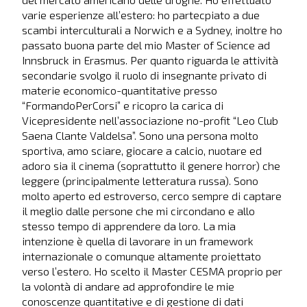
varie esperienze all’estero: ho partecpiato a due
scambi interculturali a Norwich e a Sydney, inoltre ho
passato buona parte del mio Master of Science ad
Innsbruck in Erasmus. Per quanto riguarda le attività
secondarie svolgo il ruolo di insegnante privato di
materie economico-quantitative presso
“FormandoPerCorsi” e ricopro la carica di
Vicepresidente nell’associazione no-profit “Leo Club
Saena Clante Valdelsa”. Sono una persona molto
sportiva, amo sciare, giocare a calcio, nuotare ed
adoro sia il cinema (soprattutto il genere horror) che
leggere (principalmente letteratura russa). Sono
molto aperto ed estroverso, cerco sempre di captare
il meglio dalle persone che mi circondano e allo
stesso tempo di apprendere da loro. La mia
intenzione è quella di lavorare in un framework
internazionale o comunque altamente proiettato
verso l’estero. Ho scelto il Master CESMA proprio per
la volontà di andare ad approfondire le mie
conoscenze quantitative e di gestione di dati