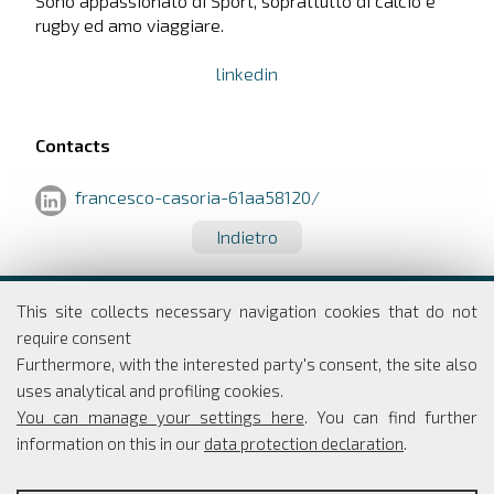
Sono appassionato di Sport, soprattutto di calcio e
rugby ed amo viaggiare.
linkedin
Contacts
francesco-casoria-61aa58120/
Indietro
Dipartimento di Economia e Finanza
This site collects necessary navigation cookies that do not
Università degli studi di Roma
require consent
Tor Vergata
Furthermore, with the interested party's consent, the site also
Via Columbia, 2
uses analytical and profiling cookies.
00133 Roma
You can manage your settings here
. You can find further
information on this in our
data protection declaration
.