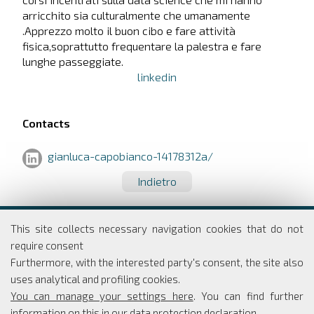
arricchito sia culturalmente che umanamente
.Apprezzo molto il buon cibo e fare attività
fisica,soprattutto frequentare la palestra e fare
lunghe passeggiate.
linkedin
Contacts
gianluca-capobianco-14178312a/
Indietro
Dipartimento di Economia e Finanza
This site collects necessary navigation cookies that do not
Università degli studi di Roma
require consent
Tor Vergata
Furthermore, with the interested party's consent, the site also
Via Columbia, 2
uses analytical and profiling cookies.
00133 Roma
You can manage your settings here
. You can find further
information on this in our
data protection declaration
.