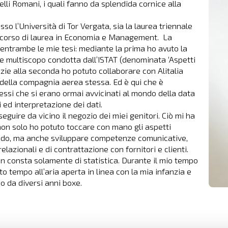
lli Romani, i quali fanno da splendida cornice alla
esso l’Università di Tor Vergata, sia la laurea triennale
rcorso di laurea in Economia e Management. La
o entrambe le mie tesi: mediante la prima ho avuto la
gine multiscopo condotta dall’ISTAT (denominata ‘Aspetti
zie alla seconda ho potuto collaborare con Alitalia
della compagnia aerea stessa. Ed è qui che è
ressi che si erano ormai avvicinati al mondo della data
i ed interpretazione dei dati.
eguire da vicino il negozio dei miei genitori. Ciò mi ha
é non solo ho potuto toccare con mano gli aspetti
ando, ma anche sviluppare competenze comunicative,
lazionali e di contrattazione con fornitori e clienti.
on consta solamente di statistica. Durante il mio tempo
to tempo all’aria aperta in linea con la mia infanzia e
o da diversi anni boxe.