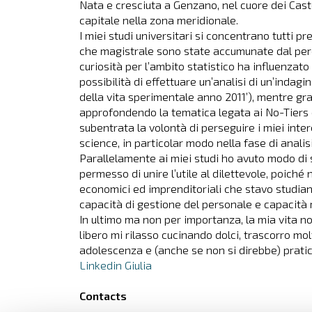
Nata e cresciuta a Genzano, nel cuore dei Caste
capitale nella zona meridionale.
I miei studi universitari si concentrano tutti pr
che magistrale sono state accumunate dal pe
curiosità per l’ambito statistico ha influenzat
possibilità di effettuare un’analisi di un’inda
della vita sperimentale anno 2011’), mentre gra
approfondendo la tematica legata ai No-Tiers 
subentrata la volontà di perseguire i miei inte
science, in particolar modo nella fase di analis
Parallelamente ai miei studi ho avuto modo di s
permesso di unire l’utile al dilettevole, poich
economici ed imprenditoriali che stavo studi
capacità di gestione del personale e capacità re
In ultimo ma non per importanza, la mia vita n
libero mi rilasso cucinando dolci, trascorro mol
adolescenza e (anche se non si direbbe) pratic
Linkedin Giulia
Contacts