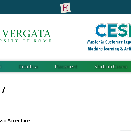
i
Didattica
Placement
Studenti Cesma
17
esso Accenture