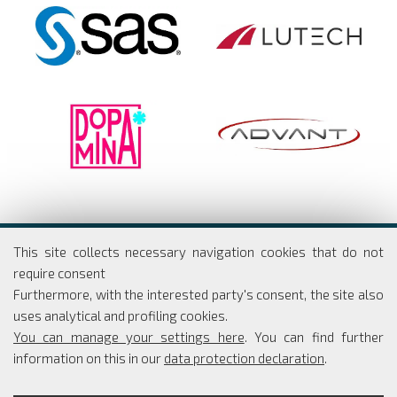
Dipartimento di Economia e Finanza
This site collects necessary navigation cookies that do not
Università degli studi di Roma
require consent
Tor Vergata
Furthermore, with the interested party's consent, the site also
Via Columbia, 2
uses analytical and profiling cookies.
00133 Roma
You can manage your settings here
. You can find further
information on this in our
data protection declaration
.