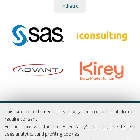
Indietro
Dipartimento di Economia e Finanza
This site collects necessary navigation cookies that do not
Università degli studi di Roma
require consent
Tor Vergata
Furthermore, with the interested party's consent, the site also
Via Columbia, 2
uses analytical and profiling cookies.
00133 Roma