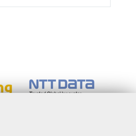
Coordinatore Scientifico: Simone Borra
Segreteria: Simona Rippo
Phone: +39 06 7259 5765/66