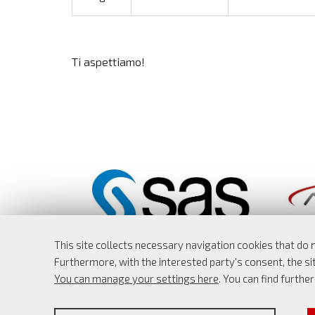
Ti aspettiamo!
This site collects necessary navigation cookies that do 
Furthermore, with the interested party's consent, the sit
Dipartimento di Economia e Finanza
You can manage your settings here
. You can find furthe
Università degli studi di Roma
Tor Vergata
PROFILING COOKIES