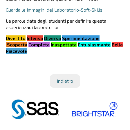
Guarda le immagini del Laboratorio-Soft-Skills
Le parole date dagli studenti per definire questa
esperienzadi laboratorio:
Divertito
Intensa
Diversa
Sperimentazione
Scoperta
Completa
Inaspettata
Entusiasmante
Bella
Piacevole
Indietro