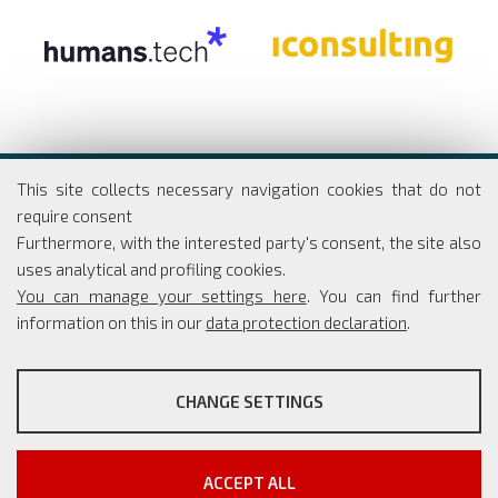
Dipartimento di Economia e Finanza
This site collects necessary navigation cookies that do not
Università degli studi di Roma
require consent
Tor Vergata
Furthermore, with the interested party's consent, the site also
Via Columbia, 2
uses analytical and profiling cookies.
00133 Roma
You can manage your settings here
. You can find further
information on this in our
data protection declaration
.
PROFILING COOKIES
Coordinatore Scientifico: Simone Borra
CHANGE SETTINGS
Segreteria: Simona Rippo
These cookies are used to enable third-party services that
Phone: +39 06 7259 5765/66
involve profiling. They are indispensable in order to be able to
info@master-cesma.uniroma2.it
take advantage of the contents present on external platforms.
segreteria@master-cesma.uniroma2.it
ACCEPT ALL
Show more information