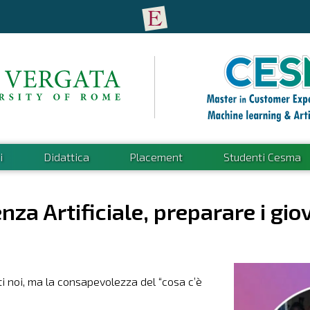
i
Didattica
Placement
Studenti Cesma
genza Artificiale, preparare i gi
ti noi, ma la consapevolezza del “cosa c’è