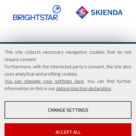
Dipartimento di Economia e Finanza
This site collects necessary navigation cookies that do not
Università degli studi di Roma
require consent
Tor Vergata
Furthermore, with the interested party's consent, the site also
Via Columbia, 2
uses analytical and profiling cookies.
00133 Roma
You can manage your settings here
. You can find further
information on this in our
data protection declaration
.
PROFILING COOKIES
Coordinatore Scientifico: Simone Borra
CHANGE SETTINGS
Segreteria: Simona Rippo
These cookies are used to enable third-party services that
Phone: +39 06 7259 5765/66
involve profiling. They are indispensable in order to be able to
info@master-cesma.uniroma2.it
take advantage of the contents present on external platforms.
segreteria@master-cesma.uniroma2.it
ACCEPT ALL