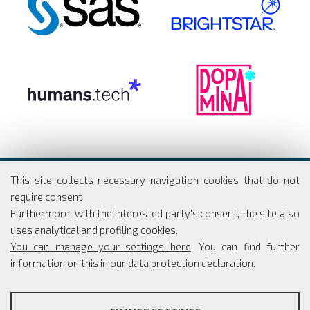
Dipartimento di Economia e Finanza
This site collects necessary navigation cookies that do not
Università degli studi di Roma
require consent
Tor Vergata
Furthermore, with the interested party's consent, the site also
Via Columbia, 2
uses analytical and profiling cookies.
00133 Roma
You can manage your settings here
. You can find further
information on this in our
data protection declaration
.
PROFILING COOKIES
Coordinatore Scientifico: Simone Borra