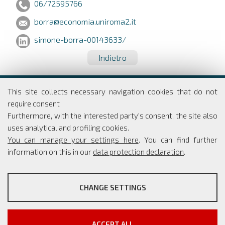
06/72595766
borra@economia.uniroma2.it
simone-borra-00143633/
Indietro
Dipartimento di Economia e Finanza
This site collects necessary navigation cookies that do not
Università degli studi di Roma
require consent
Tor Vergata
Furthermore, with the interested party's consent, the site also
Via Columbia, 2
uses analytical and profiling cookies.
00133 Roma
You can manage your settings here
. You can find further
information on this in our
data protection declaration
.
PROFILING COOKIES
Coordinatore Scientifico: Simone Borra
CHANGE SETTINGS
Segreteria: Simona Rippo
These cookies are used to enable third-party services that
Phone: +39 06 7259 5765/66
involve profiling. They are indispensable in order to be able to
info@master-cesma.uniroma2.it
take advantage of the contents present on external platforms.
segreteria@master-cesma.uniroma2.it
ACCEPT ALL